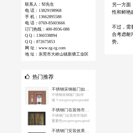
联系人：邹先生
另一方面
电 话：13829198968
性和鲜艳
手 机：13662895588
电 话：0769-85603666
不过，需
订门热线：400-8936-088
合考虑耐
Q Q：1360338894
势。
Q Q：872675853
网 址：www.zg-rg.com
地 址：东莞市大岭山镇新塘工业区
热门推荐
不锈钢采钢板门如何做？ddddddfewqrew
不锈钢采钢板门如何
做？rewqrewqrewqresdaf
weqrwqrefdsafdsafewqrwe
不锈钢门在装饰市场的重要性ddddddfewqrew
qfdsafdsaf53254325
不锈钢门在装饰市场的
重要性rewqrewqrewqresd
afweqrwqrefdsafdsafewqr
不锈钢门安装效果如何？ddddddfewqrew
weqfdsafdsaf53254325